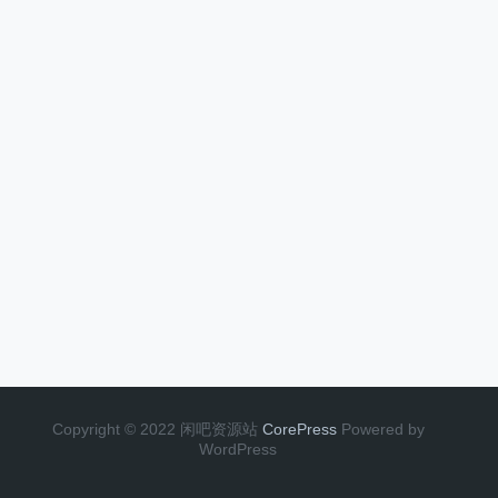
Copyright © 2022 闲吧资源站
CorePress
Powered by
WordPress