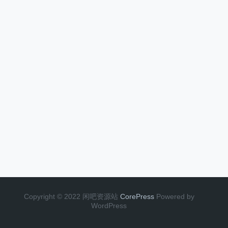
Copyright © 2022 闲吧资源站
CorePress
Powered by
WordPress