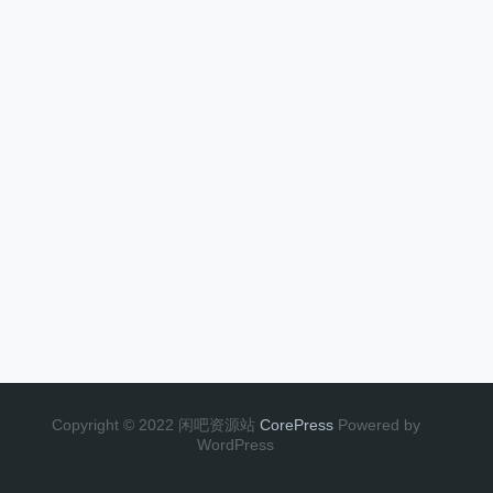
Copyright © 2022 闲吧资源站
CorePress
Powered by
WordPress