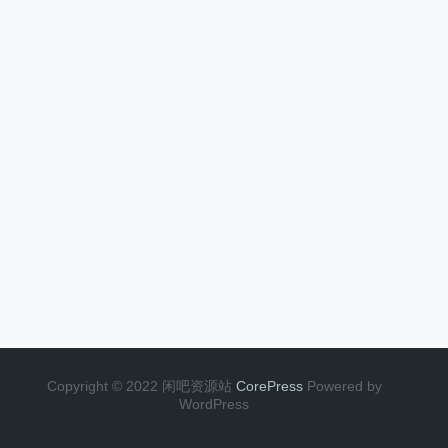
Copyright © 2022 闲吧资源站
CorePress
Powered by
WordPress