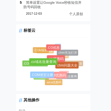
5
简单设置让Google Voice秒收短信并
防号码回收
2017-12-03
个人原创
标签云
.CF
.CO优惠
.COM新购
.CC域名注册
.chm无法打开
.AL域名
.co优惠码
$0.99超级优惠码
.co域名批量查询
.CC域名
.AL域名哪里便宜
.COM域名优惠码
.chm问题大全
#1045
.COM便宜注册
#1146
.COM优惠码
.AL域名注册商
.CC优惠码
.asia优惠码
其他操作
登录