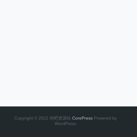
Copyright © 2022 闲吧资源站
CorePress
Powered by
WordPress