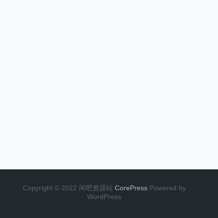
Copyright © 2022 闲吧资源站
CorePress
Powered by
WordPress