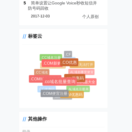
5
简单设置让Google Voice秒收短信并
防号码回收
2017-12-03
个人原创
标签云
.CF
.CC域名注册
.AL域名
.CO优惠
.COM新购
.chm无法打开
$0.99超级优惠码
.AL域名哪里便宜
.CC域名
.co优惠码
.COM域名优惠码
#1045
#1146
.chm问题大全
.co域名批量查询
.AL域名注册商
.CC优惠码
.COM便宜注册
.COM优惠码
.asia优惠码
其他操作
登录