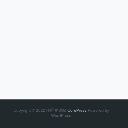
Copyright © 2022 闲吧资源站
CorePress
Powered by
WordPress