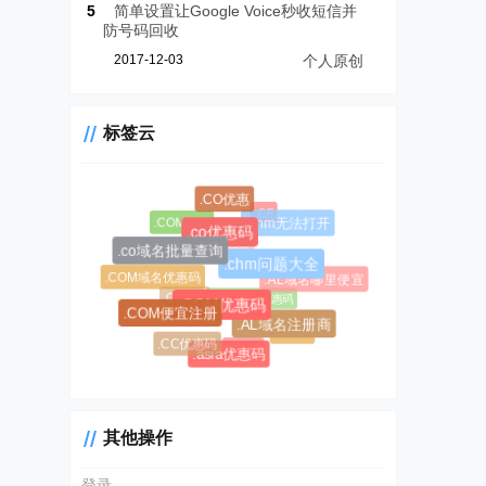
5
简单设置让Google Voice秒收短信并
防号码回收
2017-12-03
个人原创
标签云
.CO优惠
.CF
.COM新购
.chm无法打开
.co优惠码
.CC域名注册
.co域名批量查询
.AL域名
.chm问题大全
.COM域名优惠码
.AL域名哪里便宜
.CC域名
$0.99超级优惠码
.COM优惠码
.COM便宜注册
.AL域名注册商
#1045
.CC优惠码
#1146
.asia优惠码
其他操作
登录