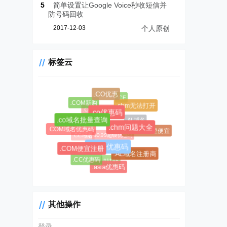
5
简单设置让Google Voice秒收短信并
防号码回收
2017-12-03
个人原创
标签云
.CO优惠
.CF
.COM新购
.chm无法打开
.CC域名注册
.co优惠码
.AL域名
.co域名批量查询
.chm问题大全
.COM域名优惠码
.AL域名哪里便宜
$0.99超级优惠码
.CC域名
.COM优惠码
.COM便宜注册
#1045
.AL域名注册商
.CC优惠码
#1146
.asia优惠码
其他操作
登录