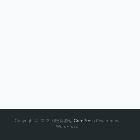
Copyright © 2022 闲吧资源站
CorePress
Powered by
WordPress