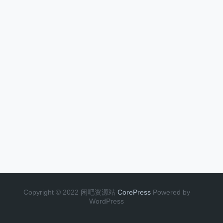
Copyright © 2022 闲吧资源站
CorePress
Powered by
WordPress