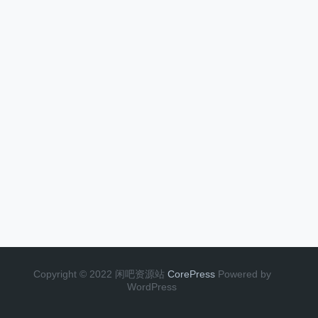
Copyright © 2022 闲吧资源站
CorePress
Powered by
WordPress