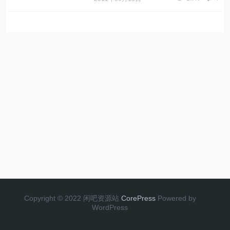
Copyright © 2022 闲吧资源站
CorePress
Powered by
WordPress