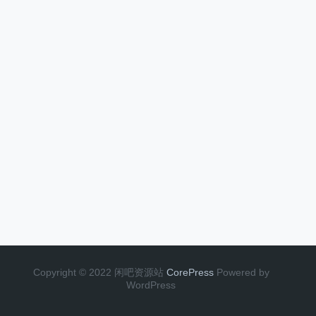
Copyright © 2022 闲吧资源站
CorePress
Powered by
WordPress