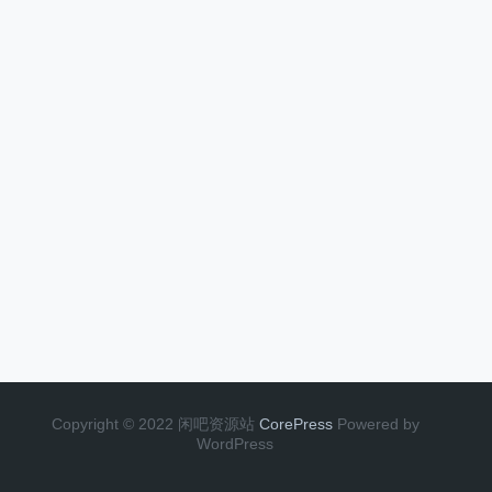
Copyright © 2022 闲吧资源站
CorePress
Powered by
WordPress