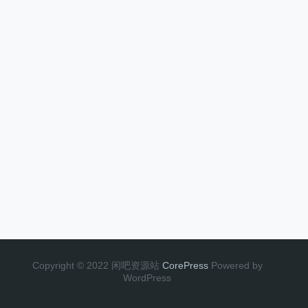
Copyright © 2022 闲吧资源站
CorePress
Powered by
WordPress