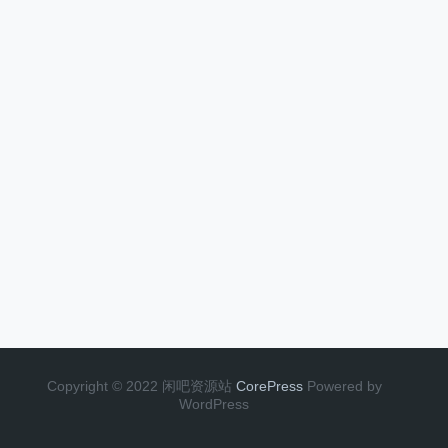
Copyright © 2022 闲吧资源站
CorePress
Powered by
WordPress