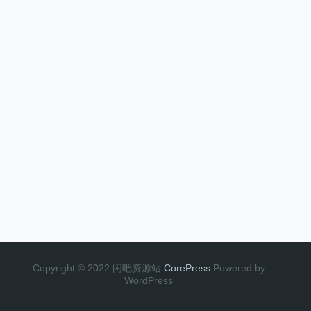
Copyright © 2022 闲吧资源站
CorePress
Powered by
WordPress