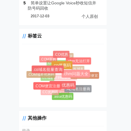
5
简单设置让Google Voice秒收短信并
防号码回收
2017-12-03
个人原创
标签云
.CO优惠
.CF
.COM新购
.chm无法打开
.CC域名注册
.co优惠码
.AL域名
.co域名批量查询
.chm问题大全
.COM域名优惠码
.AL域名哪里便宜
$0.99超级优惠码
.CC域名
.COM优惠码
.COM便宜注册
#1045
.AL域名注册商
.CC优惠码
#1146
.asia优惠码
其他操作
登录