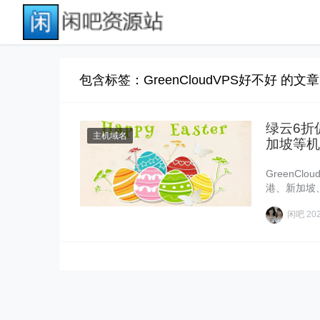
包含标签：GreenCloudVPS好不好 的文章
绿云6折促
主机域名
加坡等机
GreenC
港、新加坡、日
a……
闲吧
20