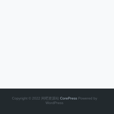
Copyright © 2022 闲吧资源站
CorePress
Powered by
WordPress