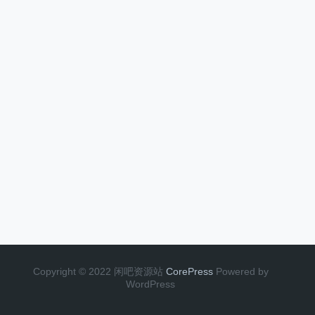
Copyright © 2022 闲吧资源站
CorePress
Powered by
WordPress