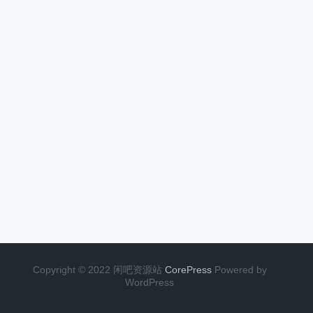
Copyright © 2022 闲吧资源站
CorePress
Powered by
WordPress