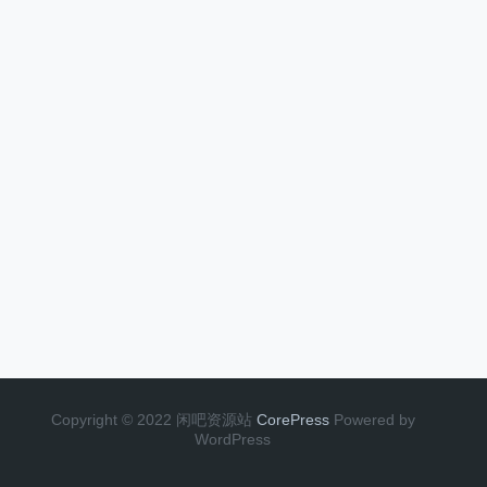
Copyright © 2022 闲吧资源站
CorePress
Powered by
WordPress