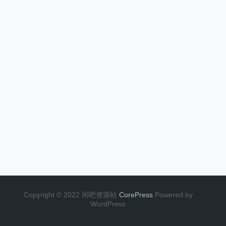
Copyright © 2022 闲吧资源站
CorePress
Powered by
WordPress