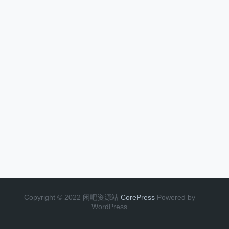
Copyright © 2022 闲吧资源站
CorePress
Powered by
WordPress