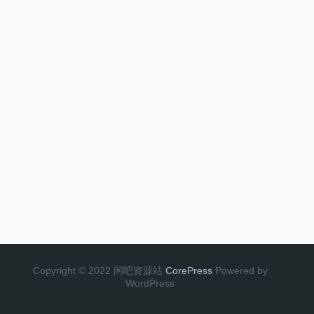
Copyright © 2022 闲吧资源站
CorePress
Powered by
WordPress