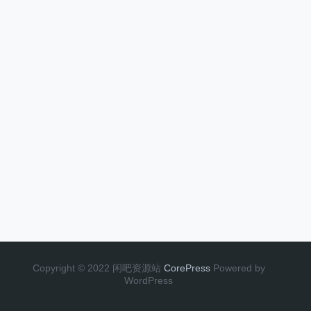
Copyright © 2022 闲吧资源站
CorePress
Powered by
WordPress