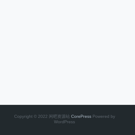
Copyright © 2022 闲吧资源站
CorePress
Powered by
WordPress