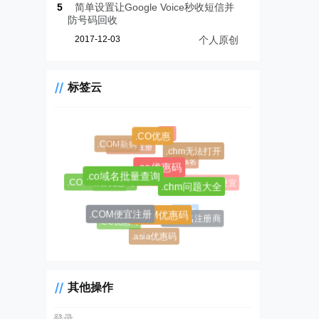
5
简单设置让Google Voice秒收短信并
防号码回收
2017-12-03
个人原创
标签云
.CF
.CO优惠
.COM新购
.CC域名注册
.chm无法打开
.AL域名
.co优惠码
.co域名批量查询
$0.99超级优惠码
.AL域名哪里便宜
.COM域名优惠码
.CC域名
.chm问题大全
#1045
.COM便宜注册
.COM优惠码
#1146
.AL域名注册商
.CC优惠码
.asia优惠码
其他操作
登录