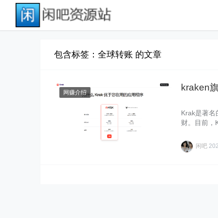
包含标签：全球转账 的文章
krake
网赚介绍
Krak是著
财。目前，
财……
闲吧
20